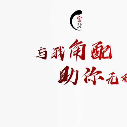
角
配
与
我
助
你
无